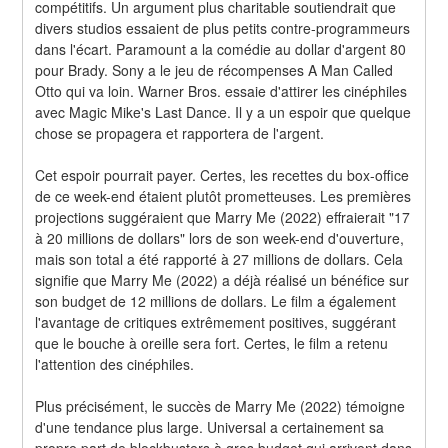
compétitifs. Un argument plus charitable soutiendrait que 
divers studios essaient de plus petits contre-programmeurs 
dans l'écart. Paramount a la comédie au dollar d'argent 80 
pour Brady. Sony a le jeu de récompenses A Man Called 
Otto qui va loin. Warner Bros. essaie d'attirer les cinéphiles 
avec Magic Mike's Last Dance. Il y a un espoir que quelque 
chose se propagera et rapportera de l'argent.
Cet espoir pourrait payer. Certes, les recettes du box-office 
de ce week-end étaient plutôt prometteuses. Les premières 
projections suggéraient que Marry Me (2022) effraierait "17 
à 20 millions de dollars" lors de son week-end d'ouverture, 
mais son total a été rapporté à 27 millions de dollars. Cela 
signifie que Marry Me (2022) a déjà réalisé un bénéfice sur 
son budget de 12 millions de dollars. Le film a également 
l'avantage de critiques extrêmement positives, suggérant 
que le bouche à oreille sera fort. Certes, le film a retenu 
l'attention des cinéphiles.
Plus précisément, le succès de Marry Me (2022) témoigne 
d'une tendance plus large. Universal a certainement sa 
propre part de blockbusters à gros budget qui arrivent dans 