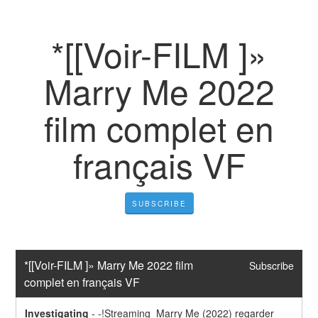
*[[Voir-FILM ]»
Marry Me 2022
film complet en
français VF
SUBSCRIBE
*[[Voir-FILM ]» Marry Me 2022 film 
Subscribe
complet en français VF
Investigating
-
-!Streaming  Marry Me (2022) regarder 