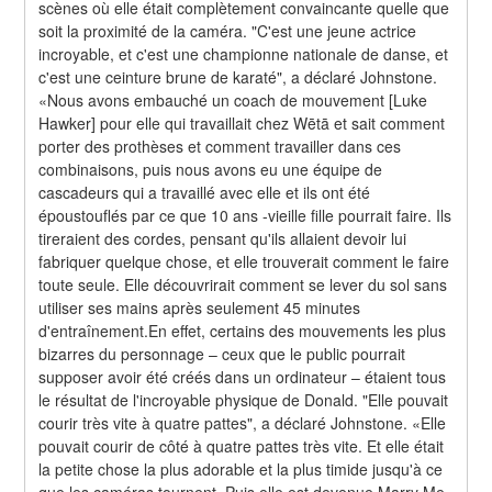
scènes où elle était complètement convaincante quelle que 
soit la proximité de la caméra. "C'est une jeune actrice 
incroyable, et c'est une championne nationale de danse, et 
c'est une ceinture brune de karaté", a déclaré Johnstone. 
«Nous avons embauché un coach de mouvement [Luke 
Hawker] pour elle qui travaillait chez Wētā et sait comment 
porter des prothèses et comment travailler dans ces 
combinaisons, puis nous avons eu une équipe de 
cascadeurs qui a travaillé avec elle et ils ont été 
époustouflés par ce que 10 ans -vieille fille pourrait faire. Ils 
tireraient des cordes, pensant qu'ils allaient devoir lui 
fabriquer quelque chose, et elle trouverait comment le faire 
toute seule. Elle découvrirait comment se lever du sol sans 
utiliser ses mains après seulement 45 minutes 
d'entraînement.En effet, certains des mouvements les plus 
bizarres du personnage – ceux que le public pourrait 
supposer avoir été créés dans un ordinateur – étaient tous 
le résultat de l'incroyable physique de Donald. "Elle pouvait 
courir très vite à quatre pattes", a déclaré Johnstone. «Elle 
pouvait courir de côté à quatre pattes très vite. Et elle était 
la petite chose la plus adorable et la plus timide jusqu'à ce 
que les caméras tournent. Puis elle est devenue Marry Me 