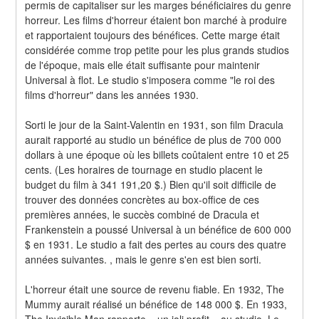
permis de capitaliser sur les marges bénéficiaires du genre 
horreur. Les films d'horreur étaient bon marché à produire 
et rapportaient toujours des bénéfices. Cette marge était 
considérée comme trop petite pour les plus grands studios 
de l'époque, mais elle était suffisante pour maintenir 
Universal à flot. Le studio s'imposera comme "le roi des 
films d'horreur" dans les années 1930.
Sorti le jour de la Saint-Valentin en 1931, son film Dracula 
aurait rapporté au studio un bénéfice de plus de 700 000 
dollars à une époque où les billets coûtaient entre 10 et 25 
cents. (Les horaires de tournage en studio placent le 
budget du film à 341 191,20 $.) Bien qu'il soit difficile de 
trouver des données concrètes au box-office de ces 
premières années, le succès combiné de Dracula et 
Frankenstein a poussé Universal à un bénéfice de 600 000 
$ en 1931. Le studio a fait des pertes au cours des quatre 
années suivantes. , mais le genre s'en est bien sorti.
L'horreur était une source de revenu fiable. En 1932, The 
Mummy aurait réalisé un bénéfice de 148 000 $. En 1933, 
The Invisible Man rapporte « un joli profit » au studio. Le 