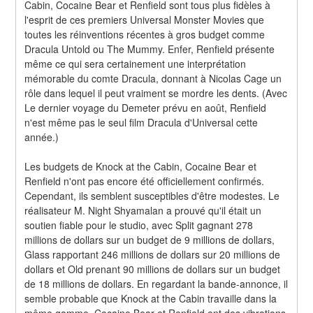
Cabin, Cocaine Bear et Renfield sont tous plus fidèles à 
l'esprit de ces premiers Universal Monster Movies que 
toutes les réinventions récentes à gros budget comme 
Dracula Untold ou The Mummy. Enfer, Renfield présente 
même ce qui sera certainement une interprétation 
mémorable du comte Dracula, donnant à Nicolas Cage un 
rôle dans lequel il peut vraiment se mordre les dents. (Avec 
Le dernier voyage du Demeter prévu en août, Renfield 
n'est même pas le seul film Dracula d'Universal cette 
année.)
Les budgets de Knock at the Cabin, Cocaine Bear et 
Renfield n'ont pas encore été officiellement confirmés. 
Cependant, ils semblent susceptibles d'être modestes. Le 
réalisateur M. Night Shyamalan a prouvé qu'il était un 
soutien fiable pour le studio, avec Split gagnant 278 
millions de dollars sur un budget de 9 millions de dollars, 
Glass rapportant 246 millions de dollars sur 20 millions de 
dollars et Old prenant 90 millions de dollars sur un budget 
de 18 millions de dollars. En regardant la bande-annonce, il 
semble probable que Knock at the Cabin travaille dans la 
même gamme. Cocaine Bear et Renfield ont des vibrations 