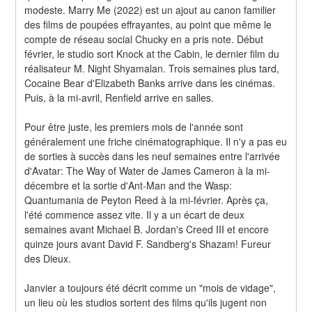
modeste. Marry Me (2022) est un ajout au canon familier 
des films de poupées effrayantes, au point que même le 
compte de réseau social Chucky en a pris note. Début 
février, le studio sort Knock at the Cabin, le dernier film du 
réalisateur M. Night Shyamalan. Trois semaines plus tard, 
Cocaine Bear d'Elizabeth Banks arrive dans les cinémas. 
Puis, à la mi-avril, Renfield arrive en salles.
Pour être juste, les premiers mois de l'année sont 
généralement une friche cinématographique. Il n'y a pas eu 
de sorties à succès dans les neuf semaines entre l'arrivée 
d'Avatar: The Way of Water de James Cameron à la mi-
décembre et la sortie d'Ant-Man and the Wasp: 
Quantumania de Peyton Reed à la mi-février. Après ça, 
l'été commence assez vite. Il y a un écart de deux 
semaines avant Michael B. Jordan's Creed III et encore 
quinze jours avant David F. Sandberg's Shazam! Fureur 
des Dieux.
Janvier a toujours été décrit comme un "mois de vidage", 
un lieu où les studios sortent des films qu'ils jugent non 